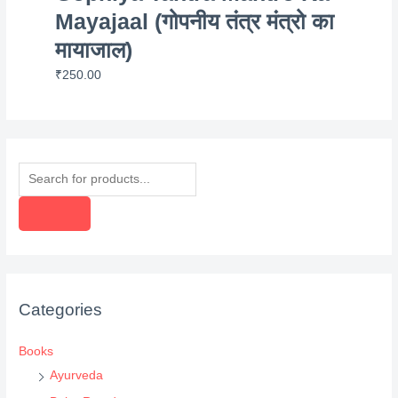
Mayajaal (गोपनीय तंत्र मंत्रो का
मायाजाल)
₹
250.00
P
r
o
d
u
c
Categories
t
s
Books
s
Ayurveda
e