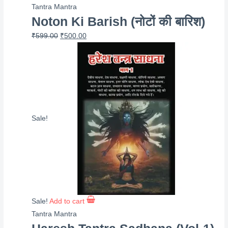
Tantra Mantra
Noton Ki Barish (नोटों की बारिश)
Original
Current
₹
599.00
₹
500.00
price
price
was:
is:
₹599.00.
₹500.00.
Sale!
Sale!
Add to cart
Tantra Mantra