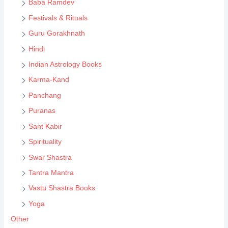
Baba Ramdev
a
Festivals & Rituals
r
Guru Gorakhnath
c
Hindi
h
Indian Astrology Books
Karma-Kand
Panchang
Puranas
Sant Kabir
Spirituality
Swar Shastra
Tantra Mantra
Vastu Shastra Books
Yoga
Other