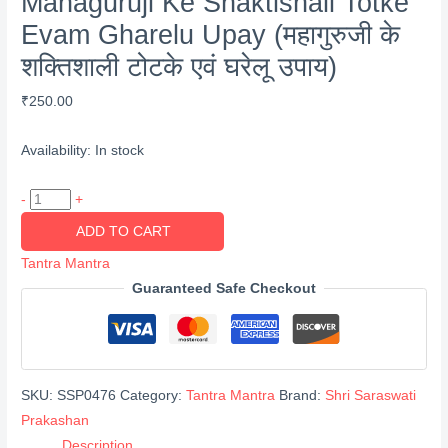
Mahaguruji Ke Shaktishali Totke
Evam Gharelu Upay (महागुरुजी के
शक्तिशाली टोटके एवं घरेलू उपाय)
₹
250.00
Availability:
In stock
Mahaguruji
-
+
Ke
ADD TO CART
Shaktishali
Tantra Mantra
Totke
Guaranteed Safe Checkout
Evam
Gharelu
Upay
(महागुरुजी
SKU:
SSP0476
Category:
Tantra Mantra
Brand:
Shri Saraswati
के
Prakashan
शक्तिशाली
Description