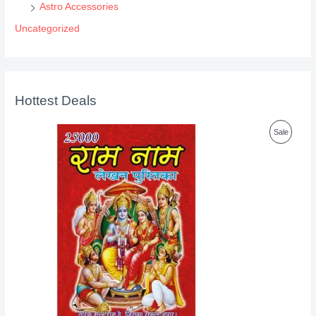
Astro Accessories
Uncategorized
Hottest Deals
P
Sale
R
O
D
U
C
T
O
N