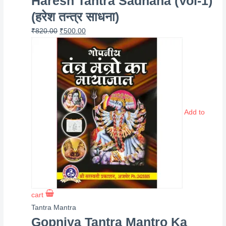
Haresh Tantra Sadhana (Vol-1)
(हरेश तन्त्र साधना)
Original
Current
₹
820.00
₹
500.00
price
price
was:
is:
₹820.00.
₹500.00.
Add to
cart
Tantra Mantra
Gopniya Tantra Mantro Ka